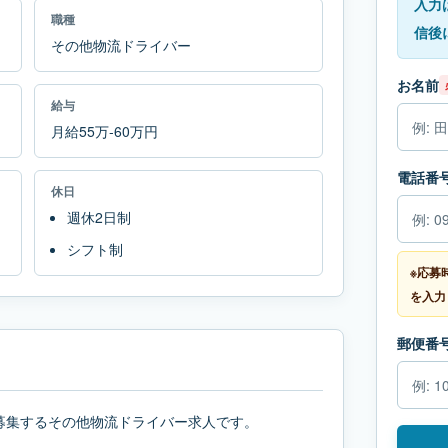
入力
職種
信後
その他物流ドライバー
お名前
給与
月給55万-60万円
電話番
休日
週休2日制
シフト制
※応募
を入力
郵便番
募集するその他物流ドライバー求人です。