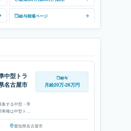
給与相場ページ
準中型トラ
給与
県名古屋市
月給20万-26万円
募集する中型・準
用車種は中型トラ
制です。必要免許
愛知県
名古屋市