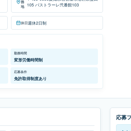
務
105 パストラーレ弐番館103
地
週休2日制
休日
勤務時間
変形労働時間制
応募条件
免許取得制度あり
応募