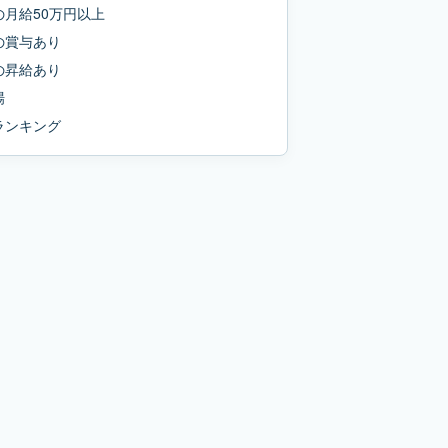
の
月給50万円以上
の
賞与あり
の
昇給あり
場
ランキング