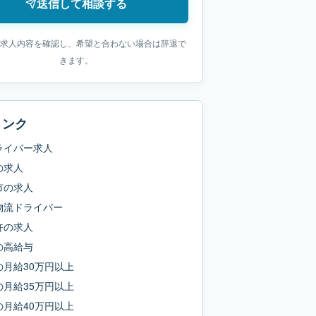
送信して相談する
求人内容を確認し、希望と合わない場合は辞退で
きます。
リンク
ライバー求人
の求人
市
の求人
物流ドライバー
許
の求人
の
高給与
の
月給30万円以上
の
月給35万円以上
の
月給40万円以上