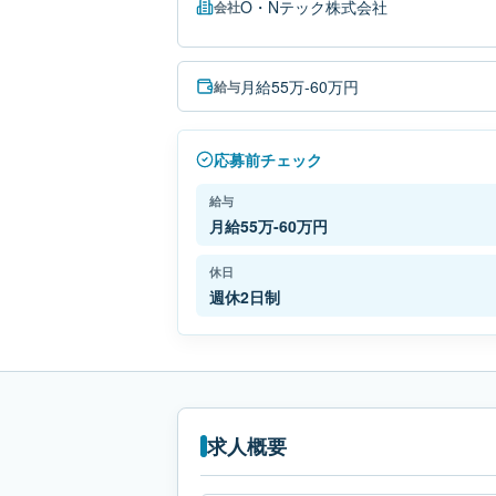
O・Nテック株式会社
会社
月給55万-60万円
給与
応募前チェック
給与
月給55万-60万円
休日
週休2日制
求人概要