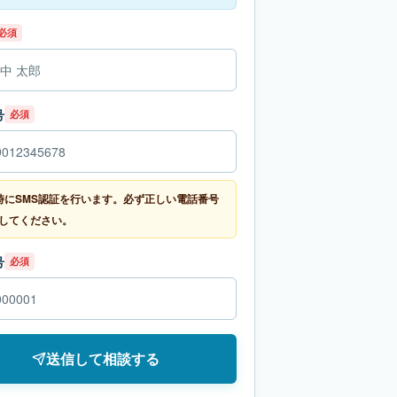
必須
号
必須
時にSMS認証を行います。必ず正しい電話番号
してください。
号
必須
送信して相談する