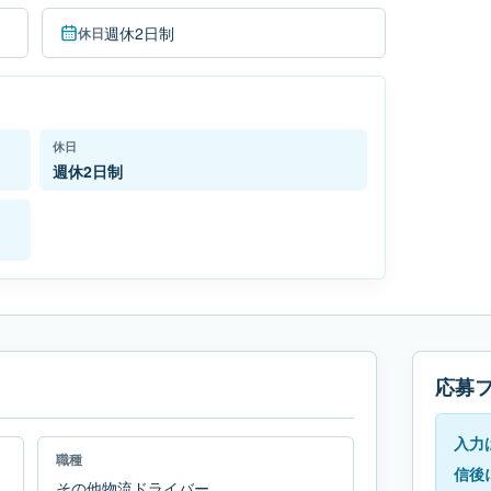
週休2日制
休日
休日
週休2日制
応募
入力
職種
信後
その他物流ドライバー