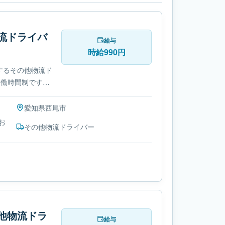
流ドライバ
給与
時給990円
するその他物流ド
労働時間制です。
愛知県
西尾市
お
その他物流ドライバー
他物流ドラ
給与