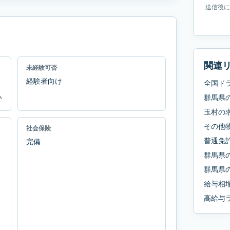
送信後に
関連
未経験可否
経験者向け
全国ド
い
群馬県
玉村
の
その他
社会保険
普通免
完備
群馬県
群馬県
給与相
高給与