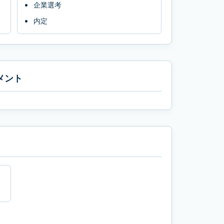
企業選考
内定
メント