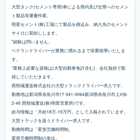
大型タンク(セメント専用)車による県内及び近県へのセメン
ト製品等運搬作業。
明星セメント(株)工場にて製品を積込み、納入先のセメント
サイロに荷卸しします。
*経験は問いません。
ベテランドライバーが業務に慣れるまで添乗指導いたしま
す。
*業務上必要な資格は(大型自動車免許含む)、会社負担で取
得していただきます。
西頸城運送株式会社の大型トラックドライバー求人です。
勤務地は新潟県糸魚川市(〒941-0064新潟県糸魚川市上刈6-
2-48 西頸城運送(株)明星営業所)です。
給与情報は「月給18万-19万円」として入稿されています。
大型トラックを扱うドライバー求人です。
勤務時間は「変形労働時間制。
変形労働時間制の単位。