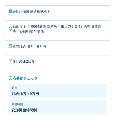
西頸城運送株式会社
会社
〒941-0064新潟県糸魚川市上刈6-2-48 西頸城運送
勤務
地
(株)明星営業所
月給18万-19万円
給与
週休2日制
休日
応募前チェック
給与
月給18万-19万円
勤務時間
変形労働時間制