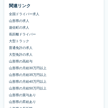
関連リンク
全国ドライバー求人
山形県
の求人
遊佐町
の求人
長距離ドライバー
大型トラック
普通免許
の求人
大型免許
の求人
山形県
の
高給与
山形県
の
月給30万円以上
山形県
の
月給35万円以上
山形県
の
月給40万円以上
山形県
の
月給50万円以上
山形県
の
賞与あり
山形県
の
昇給あり