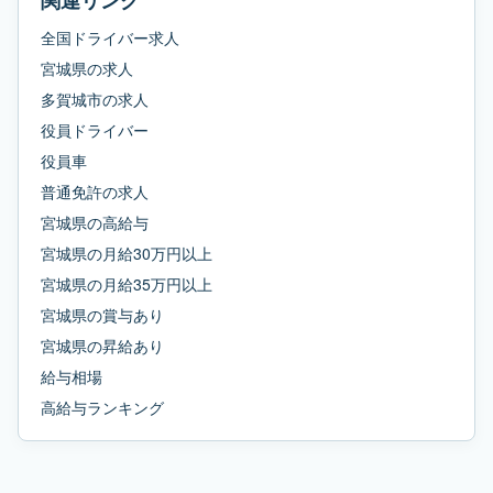
関連リンク
全国ドライバー求人
宮城県
の求人
多賀城市
の求人
役員ドライバー
役員車
普通免許
の求人
宮城県
の
高給与
宮城県
の
月給30万円以上
宮城県
の
月給35万円以上
宮城県
の
賞与あり
宮城県
の
昇給あり
給与相場
高給与ランキング