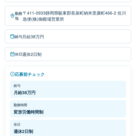
〒411-0933静岡県駿東郡長泉町納米里廣町466-2 佐川
勤務
地
急便(株)御殿場営業所
月給38万円
給与
週休2日制
休日
応募前チェック
給与
月給38万円
勤務時間
変形労働時間制
休日
週休2日制