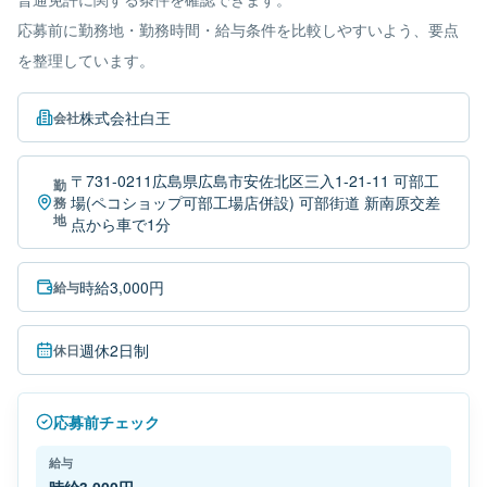
応募前に勤務地・勤務時間・給与条件を比較しやすいよう、要点
を整理しています。
株式会社白王
会社
〒731-0211広島県広島市安佐北区三入1-21-11 可部工
勤
場(ペコショップ可部工場店併設) 可部街道 新南原交差
務
地
点から車で1分
時給3,000円
給与
週休2日制
休日
応募前チェック
給与