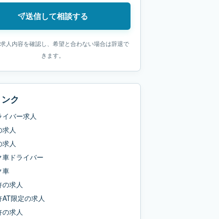
送信して相談する
求人内容を確認し、希望と合わない場合は辞退で
きます。
リンク
ライバー求人
の求人
の求人
ク車ドライバー
ク車
許
の求人
AT限定
の求人
許
の求人