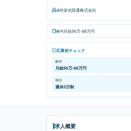
栄光陸運株式会社
会社
月給56万-68万円
給与
応募前チェック
給与
月給56万-68万円
休日
週休2日制
求人概要