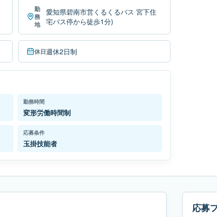
勤
愛知県碧南市営くるくるバス 宮下住
務
宅バス停から徒歩1分)
地
週休2日制
休日
勤務時間
変形労働時間制
応募条件
玉掛技能者
応募