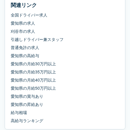
関連リンク
全国ドライバー求人
愛知県
の求人
刈谷市
の求人
引越しドライバー兼スタッフ
普通免許
の求人
愛知県
の
高給与
愛知県
の
月給30万円以上
愛知県
の
月給35万円以上
愛知県
の
月給40万円以上
愛知県
の
月給50万円以上
愛知県
の
賞与あり
愛知県
の
昇給あり
給与相場
高給与ランキング