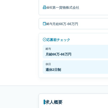
第一貨物株式会社
会社
月給66万-66万円
給与
応募前チェック
給与
月給66万-66万円
休日
週休2日制
求人概要