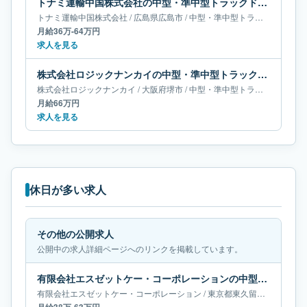
トナミ運輸中国株式会社の中型・準中型トラックドライバー求人｜広島県広島市｜月給36万-64万円
トナミ運輸中国株式会社
/
広島県
広島市
/
中型・準中型トラックドライバー
月給36万-64万円
求人を見る
株式会社ロジックナンカイの中型・準中型トラックドライバー求人｜大阪府堺市｜月給66万円
株式会社ロジックナンカイ
/
大阪府
堺市
/
中型・準中型トラックドライバー
月給66万円
求人を見る
休日が多い求人
その他の公開求人
公開中の求人詳細ページへのリンクを掲載しています。
有限会社エスゼットケー・コーポレーションの中型・準中型トラックドライバー求人｜東京都東久留米市｜月給38万-63万円
有限会社エスゼットケー・コーポレーション
/
東京都
東久留米市
/
中型・