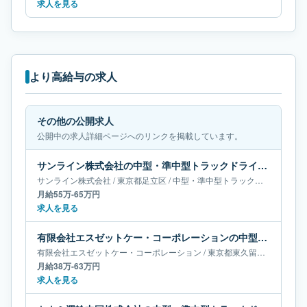
求人を見る
より高給与の求人
その他の公開求人
公開中の求人詳細ページへのリンクを掲載しています。
サンライン株式会社の中型・準中型トラックドライバー求人｜東京都足立区｜月給55万-65万円
サンライン株式会社
/
東京都
足立区
/
中型・準中型トラックドライバー
月給55万-65万円
求人を見る
有限会社エスゼットケー・コーポレーションの中型・準中型トラックドライバー求人｜東京都東久留米市｜月給38万-63万円
有限会社エスゼットケー・コーポレーション
/
東京都
東久留米市
/
中型・
月給38万-63万円
求人を見る