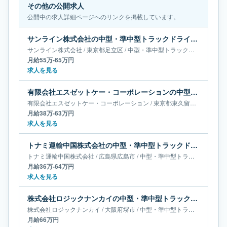
その他の公開求人
公開中の求人詳細ページへのリンクを掲載しています。
サンライン株式会社の中型・準中型トラックドライバー求人｜東京都足立区｜月給55万-65万円
サンライン株式会社
/
東京都
足立区
/
中型・準中型トラックドライバー
月給55万-65万円
求人を見る
有限会社エスゼットケー・コーポレーションの中型・準中型トラックドライバー求人｜東京都東久留米市｜月給38万-63万円
有限会社エスゼットケー・コーポレーション
/
東京都
東久留米市
/
中型・
月給38万-63万円
求人を見る
トナミ運輸中国株式会社の中型・準中型トラックドライバー求人｜広島県広島市｜月給36万-64万円
トナミ運輸中国株式会社
/
広島県
広島市
/
中型・準中型トラックドライバー
月給36万-64万円
求人を見る
株式会社ロジックナンカイの中型・準中型トラックドライバー求人｜大阪府堺市｜月給66万円
株式会社ロジックナンカイ
/
大阪府
堺市
/
中型・準中型トラックドライバー
月給66万円