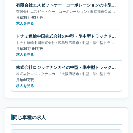
有限会社エスゼットケー・コーポレーションの中型・準中型トラックドライバー求人｜東京都東久留米市｜月給38万-63万円
有限会社エスゼットケー・コーポレーション
/
東京都
東久留米市
/
中型・
月給38万-63万円
求人を見る
トナミ運輸中国株式会社の中型・準中型トラックドライバー求人｜広島県広島市｜月給36万-64万円
トナミ運輸中国株式会社
/
広島県
広島市
/
中型・準中型トラックドライバー
月給36万-64万円
求人を見る
株式会社ロジックナンカイの中型・準中型トラックドライバー求人｜大阪府堺市｜月給66万円
株式会社ロジックナンカイ
/
大阪府
堺市
/
中型・準中型トラックドライバー
月給66万円
求人を見る
同じ車種の求人