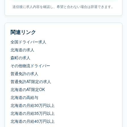
送信後に求人内容を確認し、希望と合わない場合は辞退できます。
関連リンク
全国ドライバー求人
北海道
の求人
森町
の求人
その他物流ドライバー
普通免許
の求人
普通免許AT限定
の求人
北海道
の
AT限定OK
北海道
の
高給与
北海道
の
月給30万円以上
北海道
の
月給35万円以上
北海道
の
月給40万円以上