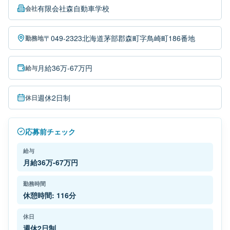
有限会社森自動車学校
会社
〒049-2323北海道茅部郡森町字鳥崎町186番地
勤務地
月給36万-67万円
給与
週休2日制
休日
応募前チェック
給与
月給36万-67万円
勤務時間
休憩時間: 116分
休日
週休2日制