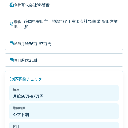
有限会社YS警備
会社
静岡県磐田市上神増797-1 有限会社YS警備 磐田営業
勤務
地
所
月給56万-67万円
給与
週休2日制
休日
応募前チェック
給与
月給56万-67万円
勤務時間
シフト制
休日