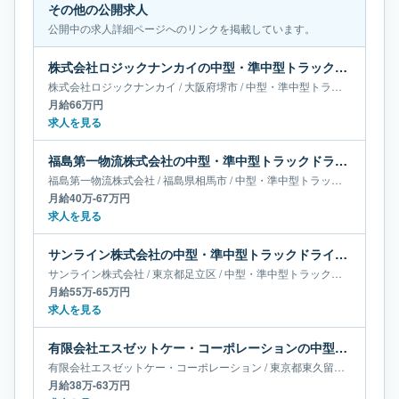
その他の公開求人
公開中の求人詳細ページへのリンクを掲載しています。
株式会社ロジックナンカイの中型・準中型トラックドライバー求人｜大阪府堺市｜月給66万円
株式会社ロジックナンカイ
/
大阪府
堺市
/
中型・準中型トラックドライバー
月給66万円
求人を見る
福島第一物流株式会社の中型・準中型トラックドライバー求人｜福島県相馬市｜月給40万-67万円
福島第一物流株式会社
/
福島県
相馬市
/
中型・準中型トラックドライバー
月給40万-67万円
求人を見る
サンライン株式会社の中型・準中型トラックドライバー求人｜東京都足立区｜月給55万-65万円
サンライン株式会社
/
東京都
足立区
/
中型・準中型トラックドライバー
月給55万-65万円
求人を見る
有限会社エスゼットケー・コーポレーションの中型・準中型トラックドライバー求人｜東京都東久留米市｜月給38万-63万円
有限会社エスゼットケー・コーポレーション
/
東京都
東久留米市
/
中型・
月給38万-63万円