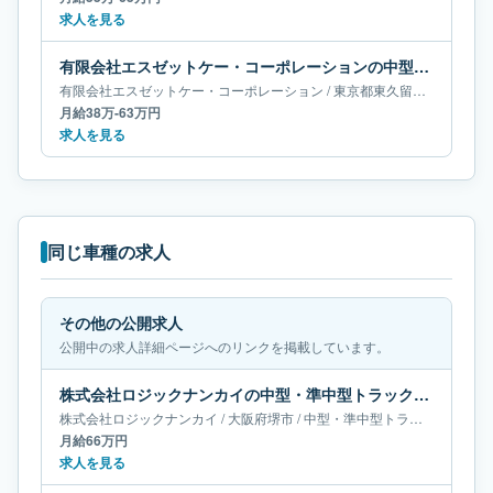
求人を見る
有限会社エスゼットケー・コーポレーションの中型・準中型トラックドライバー求人｜東京都東久留米市｜月給38万-63万円
有限会社エスゼットケー・コーポレーション
/
東京都
東久留米市
/
中型・
月給38万-63万円
求人を見る
同じ車種の求人
その他の公開求人
公開中の求人詳細ページへのリンクを掲載しています。
株式会社ロジックナンカイの中型・準中型トラックドライバー求人｜大阪府堺市｜月給66万円
株式会社ロジックナンカイ
/
大阪府
堺市
/
中型・準中型トラックドライバー
月給66万円
求人を見る