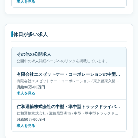
求人を見る
休日が多い求人
その他の公開求人
公開中の求人詳細ページへのリンクを掲載しています。
有限会社エスゼットケー・コーポレーションの中型・準中型トラックドライバー求人｜東京都東久留米市｜月給38万-63万円
有限会社エスゼットケー・コーポレーション
/
東京都
東久留米市
/
中型・
月給38万-63万円
求人を見る
仁和運輸株式会社の中型・準中型トラックドライバー求人｜滋賀県野洲市｜月給50万-60万円
仁和運輸株式会社
/
滋賀県
野洲市
/
中型・準中型トラックドライバー
月給50万-60万円
求人を見る