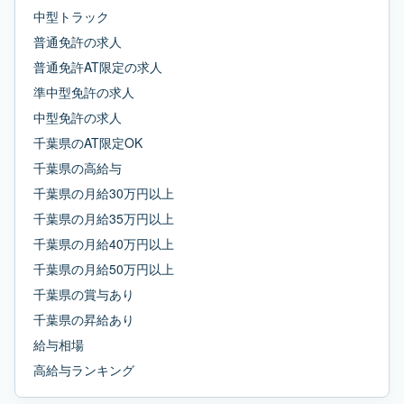
中型トラック
普通免許
の求人
普通免許AT限定
の求人
準中型免許
の求人
中型免許
の求人
千葉県
の
AT限定OK
千葉県
の
高給与
千葉県
の
月給30万円以上
千葉県
の
月給35万円以上
千葉県
の
月給40万円以上
千葉県
の
月給50万円以上
千葉県
の
賞与あり
千葉県
の
昇給あり
給与相場
高給与ランキング