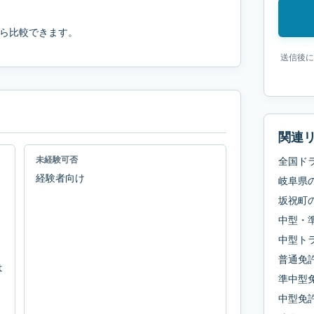
ら比較できます。
送信後に
関連
未経験可否
全国ド
経験者向け
岐阜県
坂祝町
中型・
中型ト
普通免
は
準中型
中型免