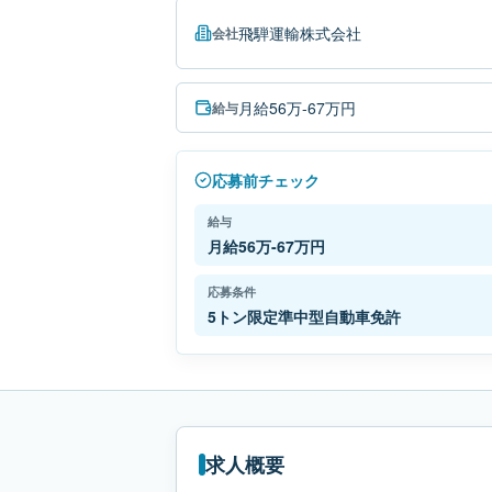
飛騨運輸株式会社
会社
月給56万-67万円
給与
応募前チェック
給与
月給56万-67万円
応募条件
5トン限定準中型自動車免許
求人概要