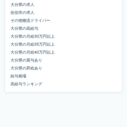
大分県
の求人
佐伯市
の求人
その他物流ドライバー
大分県
の
高給与
大分県
の
月給30万円以上
大分県
の
月給35万円以上
大分県
の
月給40万円以上
大分県
の
賞与あり
大分県
の
昇給あり
給与相場
高給与ランキング