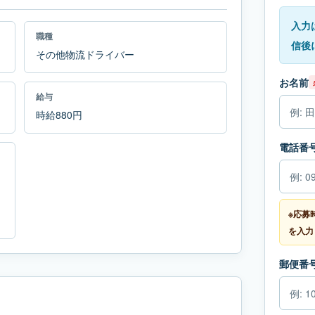
入力
職種
信後
その他物流ドライバー
お名前
給与
時給880円
電話番
※応募
を入力
郵便番