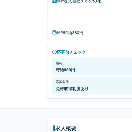
株式会社えがおの花
会社
時給880円
給与
応募前チェック
給与
時給880円
応募条件
免許取得制度あり
求人概要