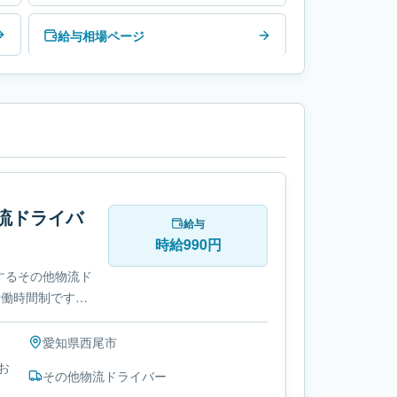
給与相場ページ
流ドライバ
給与
時給990円
するその他物流ド
労働時間制です。
愛知県
西尾市
お
その他物流ドライバー