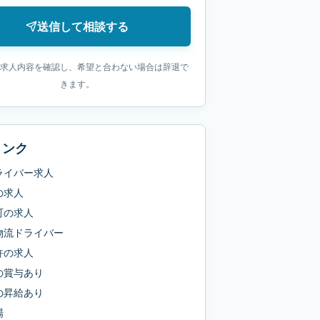
送信して相談する
求人内容を確認し、希望と合わない場合は辞退で
きます。
リンク
ライバー求人
の求人
町
の求人
物流ドライバー
許
の求人
の
賞与あり
の
昇給あり
場