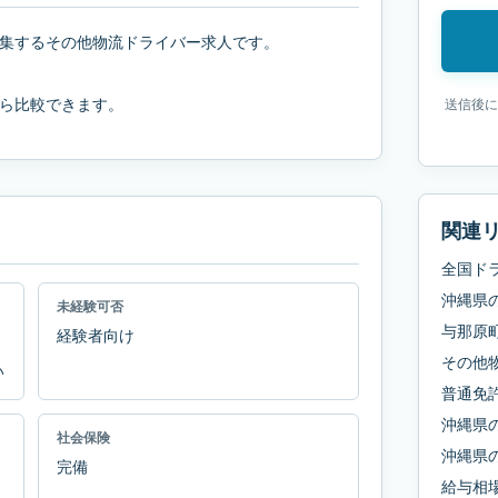
集するその他物流ドライバー求人です。
ら比較できます。
送信後に
関連
全国ド
沖縄県
未経験可否
与那原
経験者向け
その他
い
普通免
沖縄県
社会保険
沖縄県
完備
給与相