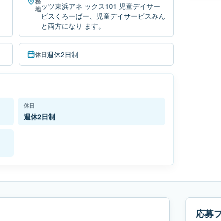
務
ッツ東浜アネ ックス101 児童デイサー
地
ビスくろーばー、児童デイサービスみん
と両方になり ます。
週休2日制
休日
休日
週休2日制
応募