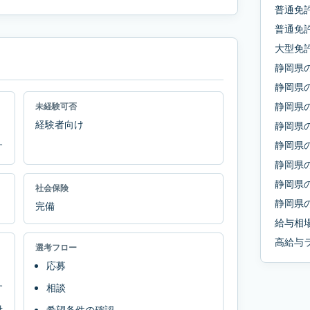
普通免
普通免許
大型免
静岡県
静岡県
静岡県
未経験可否
経験者向け
静岡県
静岡県
す
静岡県
静岡県
社会保険
静岡県
完備
給与相
高給与
選考フロー
応募
す
相談
対
希望条件の確認