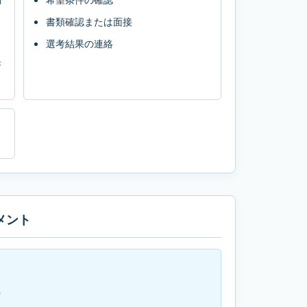
書類確認または面接
選考結果の連絡
き
メント
。