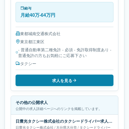
勤務時間は- シフト制です。必要免許は- 普通自動車第
二種免許です。
給与
月給40万-64万円
東都城南交通株式会社
東京都
江東区
- 普通自動車第二種免許 - 必須 - 免許取得制度あり -
普通免許の方もお気軽にご応募下さい
タクシー
求人を見る
その他の公開求人
公開中の求人詳細ページへのリンクを掲載しています。
日豊光タクシー株式会社のタクシードライバー求人｜大分県大分市｜月給36万-68万円
日豊光タクシー株式会社
/
大分県
大分市
/
タクシードライバー