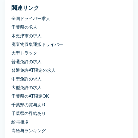
関連リンク
全国ドライバー求人
千葉県
の求人
木更津市
の求人
廃棄物収集運搬ドライバー
大型トラック
普通免許
の求人
普通免許AT限定
の求人
中型免許
の求人
大型免許
の求人
千葉県
の
AT限定OK
千葉県
の
賞与あり
千葉県
の
昇給あり
給与相場
高給与ランキング