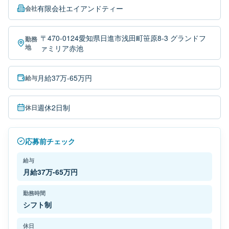
有限会社エイアンドティー
会社
〒470-0124愛知県日進市浅田町笹原8-3 グランドフ
勤務
地
ァミリア赤池
月給37万-65万円
給与
週休2日制
休日
応募前チェック
給与
月給37万-65万円
勤務時間
シフト制
休日