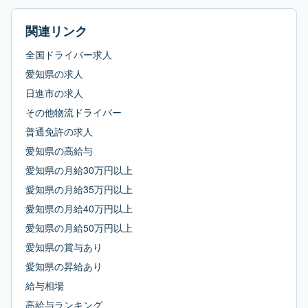
関連リンク
全国ドライバー求人
愛知県
の求人
日進市
の求人
その他物流ドライバー
普通免許
の求人
愛知県
の
高給与
愛知県
の
月給30万円以上
愛知県
の
月給35万円以上
愛知県
の
月給40万円以上
愛知県
の
月給50万円以上
愛知県
の
賞与あり
愛知県
の
昇給あり
給与相場
高給与ランキング