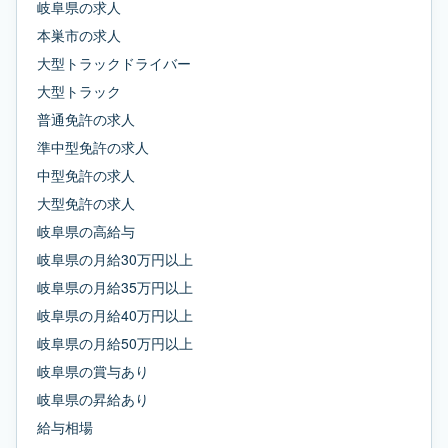
岐阜県
の求人
本巣市
の求人
大型トラックドライバー
大型トラック
普通免許
の求人
準中型免許
の求人
中型免許
の求人
大型免許
の求人
岐阜県
の
高給与
岐阜県
の
月給30万円以上
岐阜県
の
月給35万円以上
岐阜県
の
月給40万円以上
岐阜県
の
月給50万円以上
岐阜県
の
賞与あり
岐阜県
の
昇給あり
給与相場