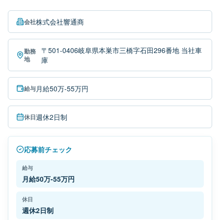
株式会社響通商
会社
〒501-0406岐阜県本巣市三橋字石田296番地 当社車
勤務
地
庫
月給50万-55万円
給与
週休2日制
休日
応募前チェック
給与
月給50万-55万円
休日
週休2日制