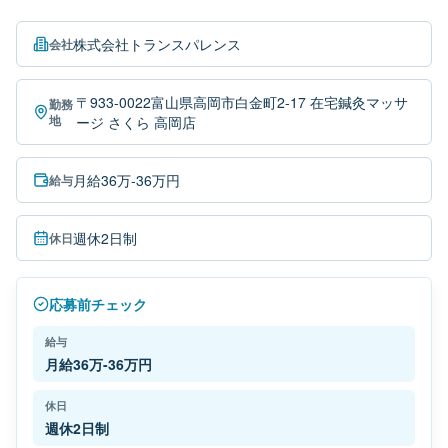
株式会社トランスパレンス
会社
〒933-0022富山県高岡市白金町2-17 在宅鍼灸マッサ
勤務
地
ージ さくら 高岡店
月給36万-36万円
給与
週休2日制
休日
応募前チェック
給与
月給36万-36万円
休日
週休2日制