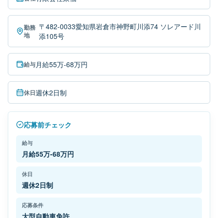
〒482-0033愛知県岩倉市神野町川添74 ソレアード川
勤務
地
添105号
月給55万-68万円
給与
週休2日制
休日
応募前チェック
給与
月給55万-68万円
休日
週休2日制
応募条件
大型自動車免許