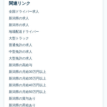
関連リンク
全国ドライバー求人
新潟県
の求人
新潟市
の求人
地場配送ドライバー
大型トラック
普通免許
の求人
中型免許
の求人
大型免許
の求人
新潟県
の
高給与
新潟県
の
月給30万円以上
新潟県
の
月給35万円以上
新潟県
の
月給40万円以上
新潟県
の
月給50万円以上
新潟県
の
賞与あり
新潟県
の
昇給あり