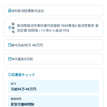
新潟陸運株式会社
会社
勤
新潟県新潟市東区紫竹卸新町1942番地3 新潟営業所 新
務
潟交通 卸団地 バス停から徒歩15分
地
月給56万-66万円
給与
週休2日制
休日
応募前チェック
給与
月給56万-66万円
勤務時間
変形労働時間制