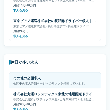
株式会社タカラ倉庫運輸サービス
/
茨城県
結城市
/
中型・準中型トラックドライバー
月給15万-18万円
求人を見る
東京ピアノ運送株式会社の長距離ドライバー求人｜長野県諏訪市｜月給24万円
東京ピアノ運送株式会社
/
長野県
諏訪市
/
長距離ドライバー
月給24万円
求人を見る
休日が多い求人
その他の公開求人
公開中の求人詳細ページへのリンクを掲載しています。
株式会社丸運ロジスティクス東北の地場配送ドライバー求人｜山形県南陽市｜月給37万-38万円
株式会社丸運ロジスティクス東北
/
山形県
南陽市
/
地場配送ドライバー
月給37万-38万円
求人を見る