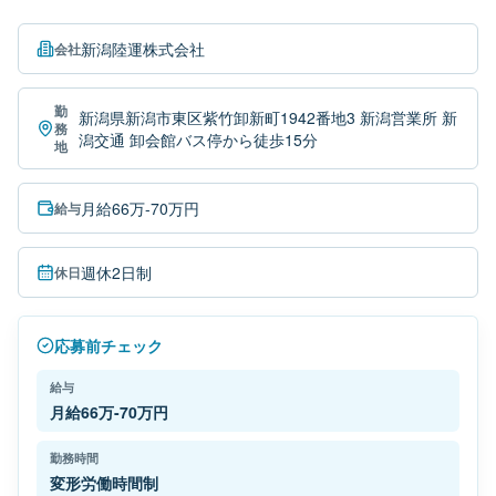
新潟陸運株式会社
会社
勤
新潟県新潟市東区紫竹卸新町1942番地3 新潟営業所 新
務
潟交通 卸会館バス停から徒歩15分
地
月給66万-70万円
給与
週休2日制
休日
応募前チェック
給与
月給66万-70万円
勤務時間
変形労働時間制