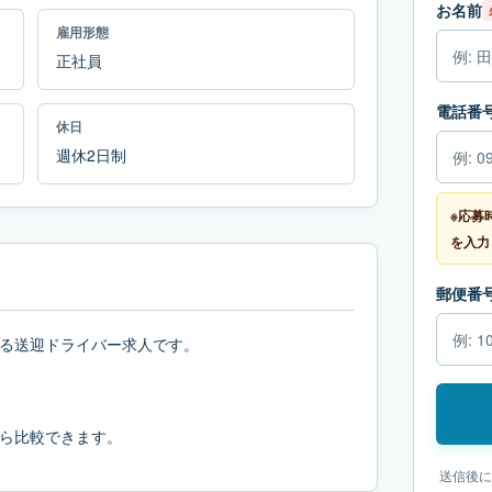
お名前
雇用形態
正社員
電話番
休日
週休2日制
※応募
を入力
郵便番
る送迎ドライバー求人です。
ら比較できます。
送信後に