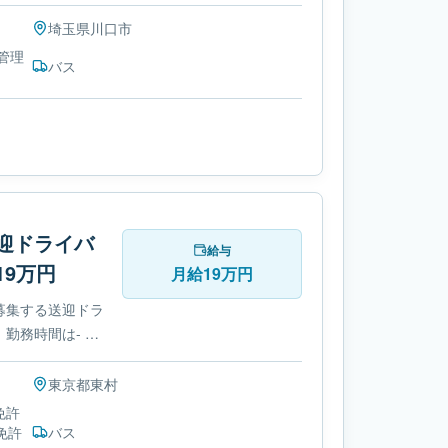
埼玉県
川口市
行管理
バス
迎ドライバ
給与
9万円
月給19万円
募集する送迎ドラ
勤務時間は- 変
自動車免許です。
東京都
東村
免許
免許
バス