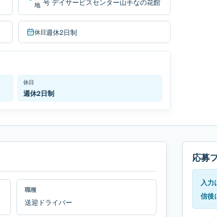
号 デイサービスセンター山手なの花館
地
週休2日制
休日
休日
週休2日制
応募
入力
職種
信後
送迎ドライバー