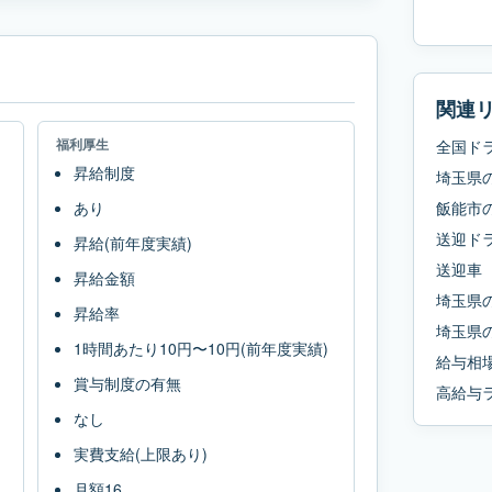
関連
福利厚生
全国ド
昇給制度
埼玉県
あり
飯能市
送迎ド
昇給(前年度実績)
送迎車
昇給金額
埼玉県
昇給率
埼玉県
1時間あたり10円〜10円(前年度実績)
給与相
賞与制度の有無
高給与
なし
実費支給(上限あり)
月額16