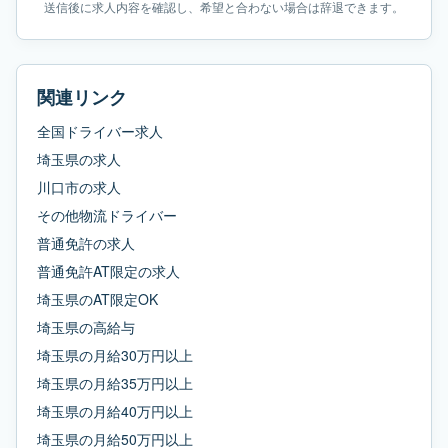
送信後に求人内容を確認し、希望と合わない場合は辞退できます。
関連リンク
全国ドライバー求人
埼玉県
の求人
川口市
の求人
その他物流ドライバー
普通免許
の求人
普通免許AT限定
の求人
埼玉県
の
AT限定OK
埼玉県
の
高給与
埼玉県
の
月給30万円以上
埼玉県
の
月給35万円以上
埼玉県
の
月給40万円以上
埼玉県
の
月給50万円以上