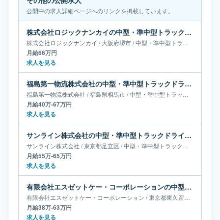
その他の公開求人
公開中の求人詳細ページへのリンクを掲載しています。
株式会社ロジックナンカイの中型・準中型トラックドライバー求人｜大阪府堺市｜月給66万円
株式会社ロジックナンカイ
/
大阪府
堺市
/
中型・準中型トラックドライバー
月給66万円
求人を見る
福島第一物流株式会社の中型・準中型トラックドライバー求人｜福島県相馬市｜月給40万-67万円
福島第一物流株式会社
/
福島県
相馬市
/
中型・準中型トラックドライバー
月給40万-67万円
求人を見る
サンライン株式会社の中型・準中型トラックドライバー求人｜東京都足立区｜月給55万-65万円
サンライン株式会社
/
東京都
足立区
/
中型・準中型トラックドライバー
月給55万-65万円
求人を見る
有限会社エスゼットケー・コーポレーションの中型・準中型トラックドライバー求人｜東京都東久留米市｜月給38万-63万円
有限会社エスゼットケー・コーポレーション
/
東京都
東久留米市
/
中型・
月給38万-63万円
求人を見る