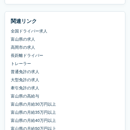
関連リンク
全国ドライバー求人
富山県
の求人
高岡市
の求人
長距離ドライバー
トレーラー
普通免許
の求人
大型免許
の求人
牽引免許
の求人
富山県
の
高給与
富山県
の
月給30万円以上
富山県
の
月給35万円以上
富山県
の
月給40万円以上
富山県
の
月給50万円以上