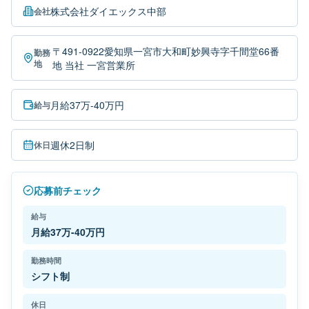
株式会社ダイエックス中部
会社
〒491-0922愛知県一宮市大和町妙興寺字千間堂66番
勤務
地
地 当社 一宮営業所
月給37万-40万円
給与
週休2日制
休日
応募前チェック
給与
月給37万-40万円
勤務時間
シフト制
休日