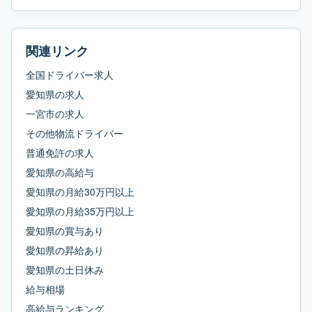
関連リンク
全国ドライバー求人
愛知県
の求人
一宮市
の求人
その他物流ドライバー
普通免許
の求人
愛知県
の
高給与
愛知県
の
月給30万円以上
愛知県
の
月給35万円以上
愛知県
の
賞与あり
愛知県
の
昇給あり
愛知県
の
土日休み
給与相場
高給与ランキング