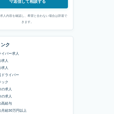
送信して相談する
求人内容を確認し、希望と合わない場合は辞退で
きます。
リンク
ライバー求人
の求人
の求人
送ドライバー
ラック
許
の求人
許
の求人
の
高給与
の
月給30万円以上