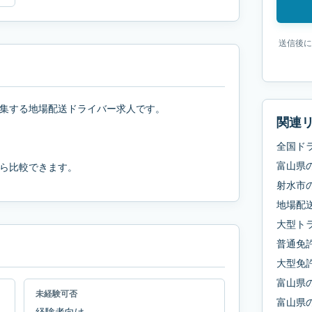
送信後に
集する地場配送ドライバー求人です。
関連
全国ド
富山県
ら比較できます。
射水市
地場配
大型ト
普通免
大型免
富山県
未経験可否
富山県
経験者向け