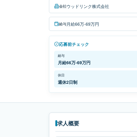
ウッドリンク株式会社
会社
月給66万-69万円
給与
応募前チェック
給与
月給66万-69万円
休日
週休2日制
求人概要