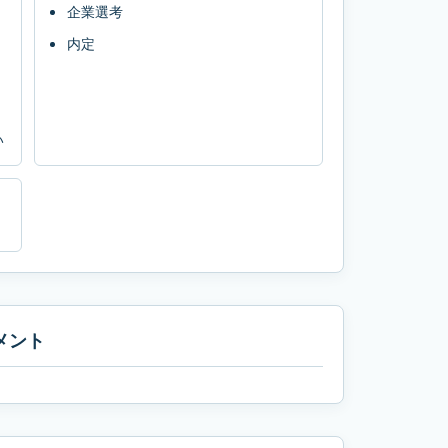
企業選考
内定
い
メント