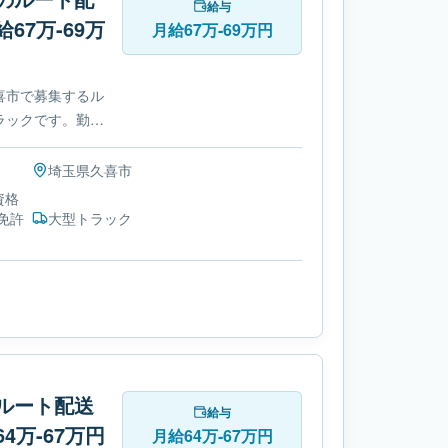
給与
7万-69万
月給67万-69万円
喜市で募集するル
ラックです。勤務
大型自動車免許で
埼玉県
久喜市
資格
通免許
大型トラック
ルート配送
給与
万-67万円
月給64万-67万円