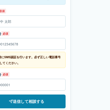
必須
号
必須
時にSMS認証を行います。必ず正しい電話番号
してください。
号
必須
送信して相談する