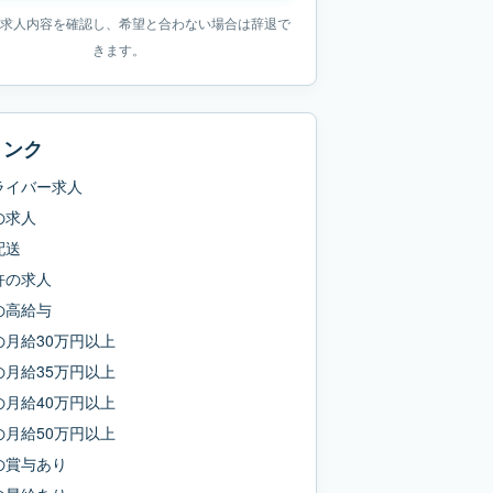
求人内容を確認し、希望と合わない場合は辞退で
きます。
リンク
ライバー求人
の求人
配送
許
の求人
の
高給与
の
月給30万円以上
の
月給35万円以上
の
月給40万円以上
の
月給50万円以上
の
賞与あり