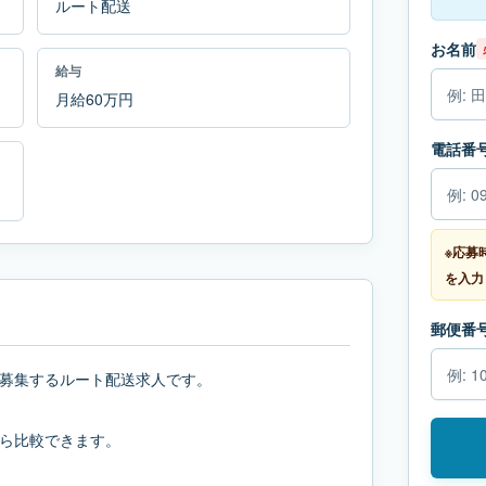
ルート配送
お名前
給与
月給60万円
電話番
※応募
を入力
郵便番
募集するルート配送求人です。
ら比較できます。