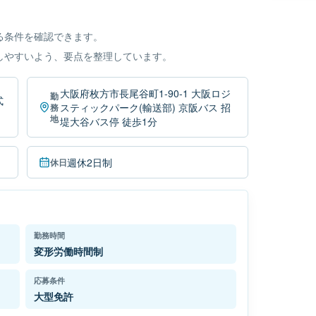
る条件を確認できます。
しやすいよう、要点を整理しています。
大阪府枚方市長尾谷町1-90-1 大阪ロジ
勤
式
スティックパーク(輸送部) 京阪バス 招
務
地
堤大谷バス停 徒歩1分
週休2日制
休日
勤務時間
変形労働時間制
応募条件
大型免許