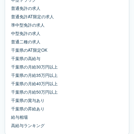
普通免許
の求人
普通免許AT限定
の求人
準中型免許
の求人
中型免許
の求人
普通二種
の求人
千葉県
の
AT限定OK
千葉県
の
高給与
千葉県
の
月給30万円以上
千葉県
の
月給35万円以上
千葉県
の
月給40万円以上
千葉県
の
月給50万円以上
千葉県
の
賞与あり
千葉県
の
昇給あり
給与相場
高給与ランキング