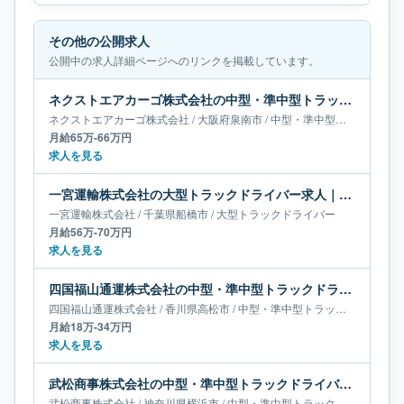
その他の公開求人
公開中の求人詳細ページへのリンクを掲載しています。
ネクストエアカーゴ株式会社の中型・準中型トラックドライバー求人｜大阪府泉南市｜月給65万-66万円
ネクストエアカーゴ株式会社
/
大阪府
泉南市
/
中型・準中型トラックドライバー
月給65万-66万円
求人を見る
一宮運輸株式会社の大型トラックドライバー求人｜千葉県船橋市｜月給56万-70万円
一宮運輸株式会社
/
千葉県
船橋市
/
大型トラックドライバー
月給56万-70万円
求人を見る
四国福山通運株式会社の中型・準中型トラックドライバー求人｜香川県高松市｜月給18万-34万円
四国福山通運株式会社
/
香川県
高松市
/
中型・準中型トラックドライバー
月給18万-34万円
求人を見る
武松商事株式会社の中型・準中型トラックドライバー求人｜神奈川県横浜市｜月給24万-29万円
武松商事株式会社
/
神奈川県
横浜市
/
中型・準中型トラックドライバー