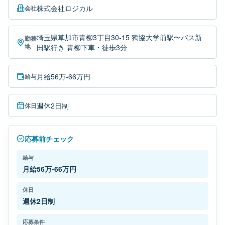
株式会社ロジカル
会社
埼玉県草加市青柳3丁目30-15 獨協大学前駅〜バス新
勤務
地
田駅行き 青柳下車・徒歩3分
月給56万-66万円
給与
週休2日制
休日
応募前チェック
給与
月給56万-66万円
休日
週休2日制
応募条件