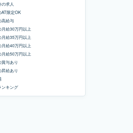
許
の求人
の
AT限定OK
の
高給与
の
月給30万円以上
の
月給35万円以上
の
月給40万円以上
の
月給50万円以上
の
賞与あり
の
昇給あり
場
ランキング