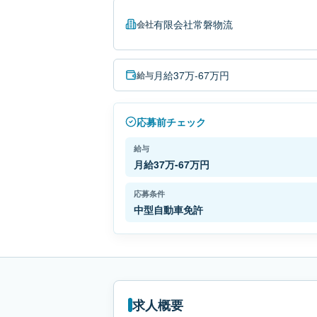
有限会社常磐物流
会社
月給37万-67万円
給与
応募前チェック
給与
月給37万-67万円
応募条件
中型自動車免許
求人概要