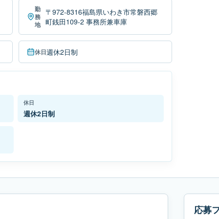
勤
〒972-8316福島県いわき市常磐西郷
務
町銭田109-2 事務所兼車庫
地
週休2日制
休日
休日
週休2日制
応募