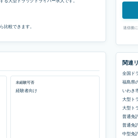
する大型トラックドライバー求人です。
ら比較できます。
送信後に
関連
全国ド
福島県
未経験可否
経験者向け
いわき
大型ト
大型ト
普通免
普通免許
中型免