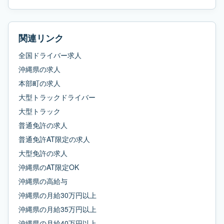
関連リンク
全国ドライバー求人
沖縄県
の求人
本部町
の求人
大型トラックドライバー
大型トラック
普通免許
の求人
普通免許AT限定
の求人
大型免許
の求人
沖縄県
の
AT限定OK
沖縄県
の
高給与
沖縄県
の
月給30万円以上
沖縄県
の
月給35万円以上
沖縄県
の
月給40万円以上