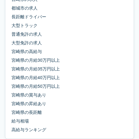
都城市
の求人
長距離ドライバー
大型トラック
普通免許
の求人
大型免許
の求人
宮崎県
の
高給与
宮崎県
の
月給30万円以上
宮崎県
の
月給35万円以上
宮崎県
の
月給40万円以上
宮崎県
の
月給50万円以上
宮崎県
の
賞与あり
宮崎県
の
昇給あり
宮崎県
の
長距離
給与相場
高給与ランキング