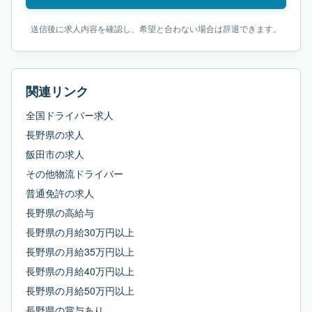
送信後に求人内容を確認し、希望と合わない場合は辞退できます。
関連リンク
全国ドライバー求人
長野県
の求人
飯田市
の求人
その他物流ドライバー
普通免許
の求人
長野県
の
高給与
長野県
の
月給30万円以上
長野県
の
月給35万円以上
長野県
の
月給40万円以上
長野県
の
月給50万円以上
長野県
の
賞与あり