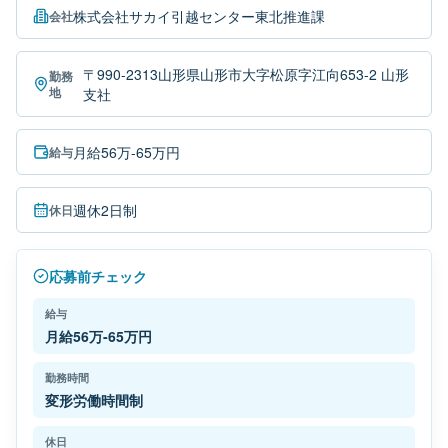
株式会社サカイ引越センター東北推進課
会社
〒990-2313山形県山形市大字松原字江向653-2 山形
勤務
地
支社
月給56万-65万円
給与
週休2日制
休日
応募前チェック
給与
月給56万-65万円
勤務時間
変形労働時間制
休日