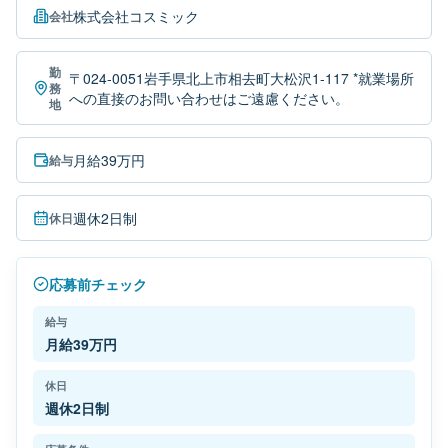
株式会社コスミック
会社
勤
〒024-0051岩手県北上市相去町大松沢1-117 *就業場所
務
への直接のお問い合わせはご遠慮ください。
地
月給39万円
給与
週休2日制
休日
応募前チェック
給与
月給39万円
休日
週休2日制