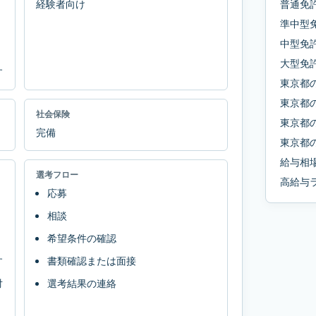
経験者向け
普通免許
準中型
中型免
大型免
す
東京都
東京都
社会保険
東京都
完備
東京都
給与相
選考フロー
高給与
応募
相談
希望条件の確認
す
書類確認または面接
対
選考結果の連絡