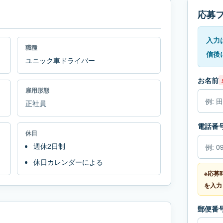
応募
入力
職種
信後
ユニック車ドライバー
お名前
雇用形態
正社員
電話番
休日
週休2日制
休日カレンダーによる
※応募
を入力
郵便番