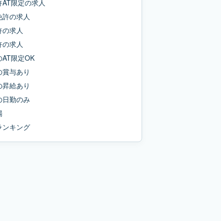
AT限定
の求人
免許
の求人
許
の求人
許
の求人
の
AT限定OK
の
賞与あり
の
昇給あり
の
日勤のみ
場
ランキング