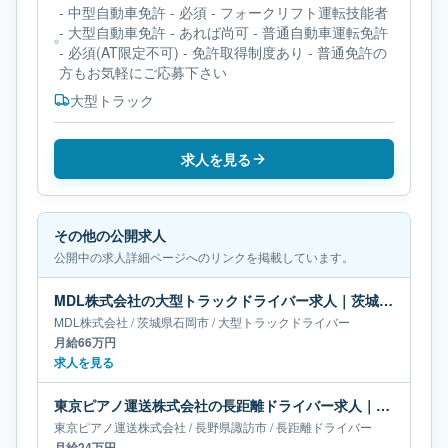
- 中型自動車免許 - 必須 - フォークリフト運転技能者
- 大型自動車免許 - あれば尚可 - 普通自動車運転免許
- 必須(AT限定不可) - 免許取得制度あり - 普通免許の
方もお気軽にご応募下さい
大型トラック
求人を見る
その他の公開求人
公開中の求人詳細ページへのリンクを掲載しています。
MDL株式会社の大型トラックドライバー求人｜茨城県石岡市｜月給66万円
MDL株式会社
/
茨城県
石岡市
/
大型トラックドライバー
月給66万円
求人を見る
東京ピアノ運送株式会社の長距離ドライバー求人｜長野県諏訪市｜月給24万円
東京ピアノ運送株式会社
/
長野県
諏訪市
/
長距離ドライバー
月給24万円