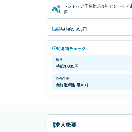
セントケア千葉株式会社セントケア
会
社
原
時給3,035円
給与
応募前チェック
給与
時給3,035円
応募条件
免許取得制度あり
求人概要