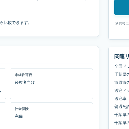
ら比較できます。
送信後に
関連
全国ド
千葉県
未経験可否
経験者向け
市原市
送迎ド
い
送迎車
普通免
社会保険
千葉県
完備
千葉県