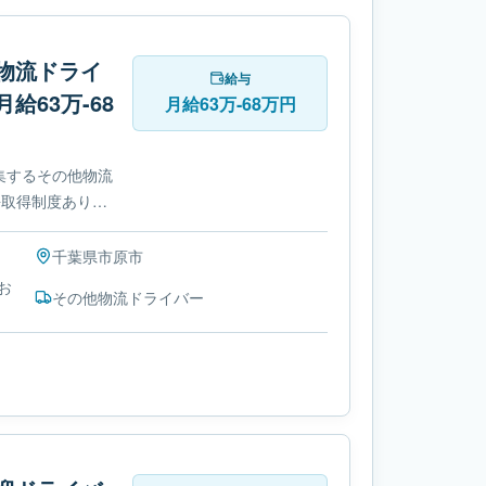
物流ドライ
給与
63万-68
月給63万-68万円
集するその他物流
許取得制度ありで
千葉県
市原市
お
その他物流ドライバー