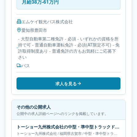
月給38万-61万円
エムケイ観光バス株式会社
愛知県
豊田市
- 大型自動車第二種免許 - 必須 - いずれかの資格を所
持で可 - 普通自動車運転免許 - 必須(AT限定不可) - 免
許取得制度あり - 普通免許の方もお気軽にご応募下
さい
バス
求人を見る
その他の公開求人
公開中の求人詳細ページへのリンクを掲載しています。
トーショー九州株式会社の中型・準中型トラックドライバー求人｜福岡県古賀市｜月給27万円
トーショー九州株式会社
/
福岡県
古賀市
/
中型・準中型トラックドライバー