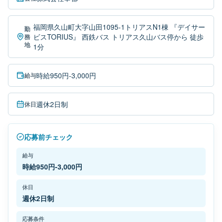
福岡県久山町大字山田1095-1トリアスN1棟 『デイサー
勤
ビスTORIUS』 西鉄バス トリアス久山バス停から 徒歩
務
地
1分
時給950円-3,000円
給与
週休2日制
休日
応募前チェック
給与
時給950円-3,000円
休日
週休2日制
応募条件