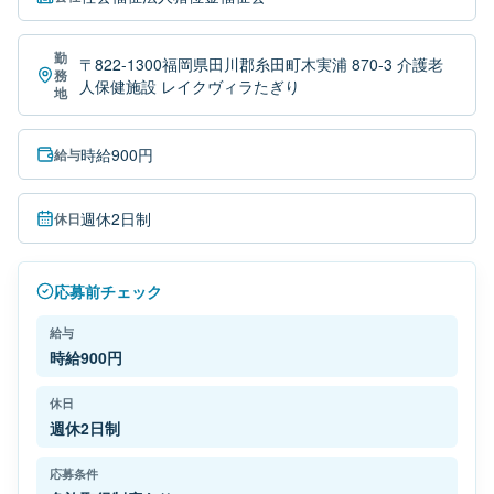
勤
〒822-1300福岡県田川郡糸田町木実浦 870-3 介護老
務
人保健施設 レイクヴィラたぎり
地
時給900円
給与
週休2日制
休日
応募前チェック
給与
時給900円
休日
週休2日制
応募条件