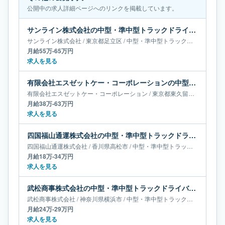
公開中の求人詳細ページへのリンクを掲載しています。
サンライン株式会社の中型・準中型トラックドライバー求人｜東京都足立区｜月給55万-65万円
サンライン株式会社
/
東京都
足立区
/
中型・準中型トラックドライバー
月給55万-65万円
求人を見る
有限会社エスゼットケー・コーポレーションの中型・準中型トラックドライバー求人｜東京都東久留米市｜月給38万-63万円
有限会社エスゼットケー・コーポレーション
/
東京都
東久留米市
/
中型・
月給38万-63万円
求人を見る
四国福山通運株式会社の中型・準中型トラックドライバー求人｜香川県高松市｜月給18万-34万円
四国福山通運株式会社
/
香川県
高松市
/
中型・準中型トラックドライバー
月給18万-34万円
求人を見る
武松商事株式会社の中型・準中型トラックドライバー求人｜神奈川県横浜市｜月給24万-29万円
武松商事株式会社
/
神奈川県
横浜市
/
中型・準中型トラックドライバー
月給24万-29万円
求人を見る