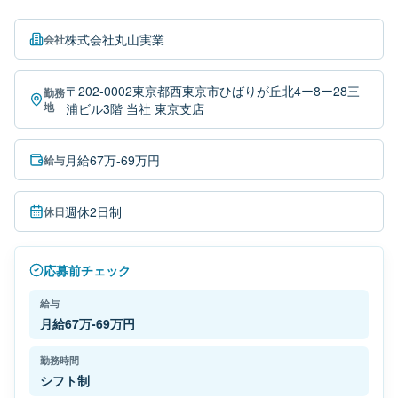
株式会社丸山実業
会社
〒202-0002東京都西東京市ひばりが丘北4ー8ー28三
勤務
地
浦ビル3階 当社 東京支店
月給67万-69万円
給与
週休2日制
休日
応募前チェック
給与
月給67万-69万円
勤務時間
シフト制