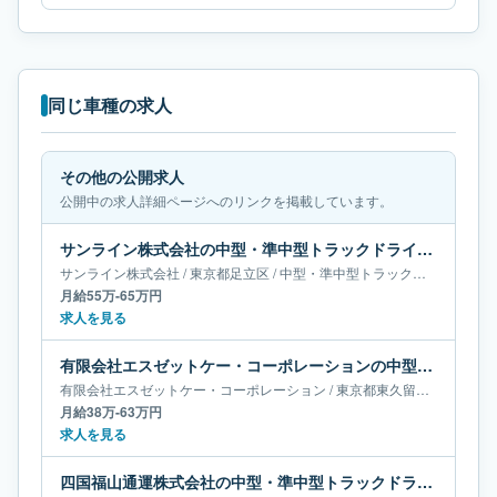
同じ車種の求人
その他の公開求人
公開中の求人詳細ページへのリンクを掲載しています。
サンライン株式会社の中型・準中型トラックドライバー求人｜東京都足立区｜月給55万-65万円
サンライン株式会社
/
東京都
足立区
/
中型・準中型トラックドライバー
月給55万-65万円
求人を見る
有限会社エスゼットケー・コーポレーションの中型・準中型トラックドライバー求人｜東京都東久留米市｜月給38万-63万円
有限会社エスゼットケー・コーポレーション
/
東京都
東久留米市
/
中型・
月給38万-63万円
求人を見る
四国福山通運株式会社の中型・準中型トラックドライバー求人｜香川県高松市｜月給18万-34万円