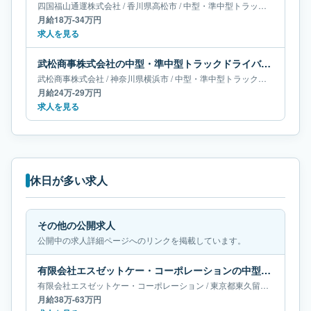
四国福山通運株式会社
/
香川県
高松市
/
中型・準中型トラックドライバー
月給18万-34万円
求人を見る
武松商事株式会社の中型・準中型トラックドライバー求人｜神奈川県横浜市｜月給24万-29万円
武松商事株式会社
/
神奈川県
横浜市
/
中型・準中型トラックドライバー
月給24万-29万円
求人を見る
休日が多い求人
その他の公開求人
公開中の求人詳細ページへのリンクを掲載しています。
有限会社エスゼットケー・コーポレーションの中型・準中型トラックドライバー求人｜東京都東久留米市｜月給38万-63万円
有限会社エスゼットケー・コーポレーション
/
東京都
東久留米市
/
中型・
月給38万-63万円