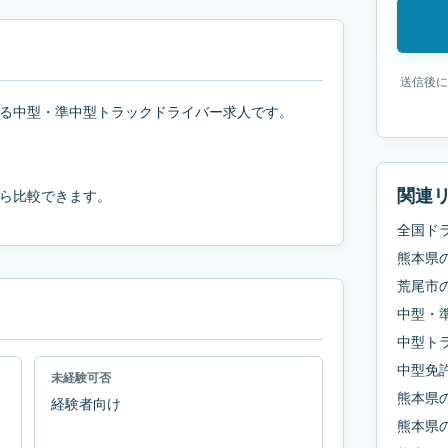
送信後に
る中型・準中型トラックドライバー求人です。
関連
ら比較できます。
全国ド
熊本県
荒尾市
中型・
中型ト
中型免
未経験可否
熊本県
経験者向け
熊本県