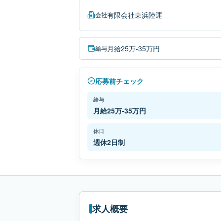
有限会社東浜陸運
会社
月給25万-35万円
給与
応募前チェック
給与
月給25万-35万円
休日
週休2日制
求人概要