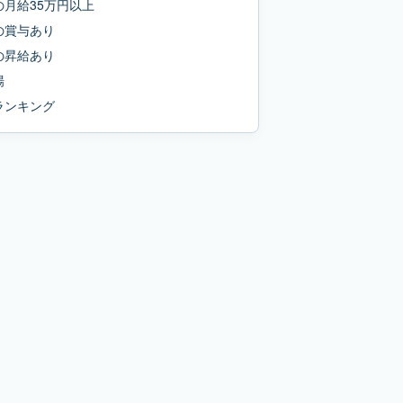
の
月給35万円以上
の
賞与あり
の
昇給あり
場
ランキング