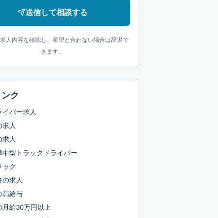
送信して相談する
求人内容を確認し、希望と合わない場合は辞退で
きます。
リンク
ライバー求人
の求人
の求人
準中型トラックドライバー
ラック
許
の求人
の
高給与
の
月給30万円以上