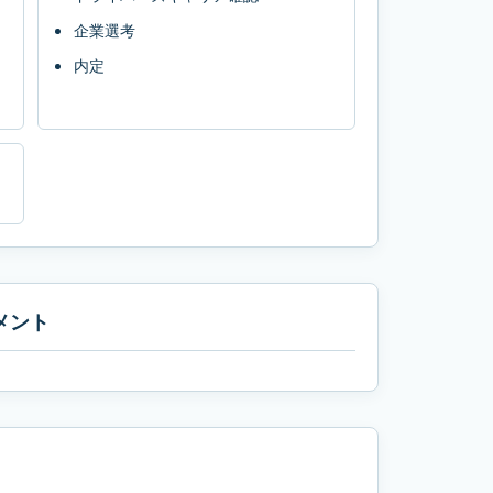
企業選考
内定
メント